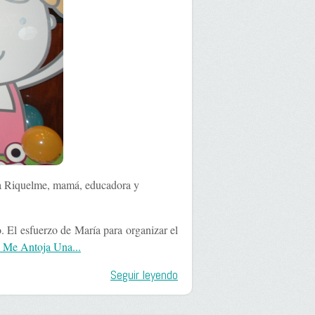
ía Riquelme, mamá, educadora y
 El esfuerzo de María para organizar el
 Me Antoja Una...
Seguir leyendo