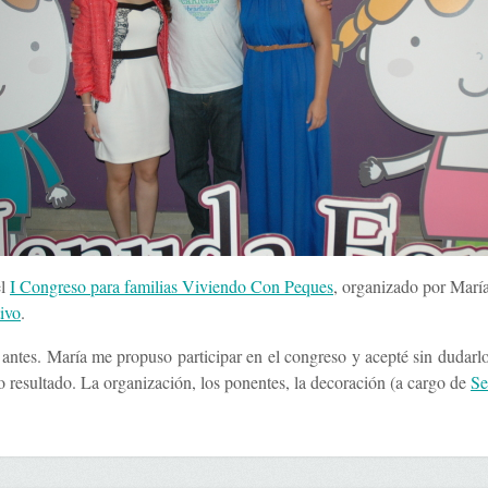
el
I Congreso para familias Viviendo Con Peques
, organizado por Mar
ivo
.
ntes. María me propuso participar en el congreso y acepté sin dudarlo.
co resultado. La organización, los ponentes, la decoración (a cargo de
Se