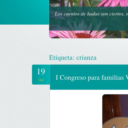
Los cuentos de hadas son ciertos,
Etiqueta:
crianza
19
I Congreso para familias
Oct